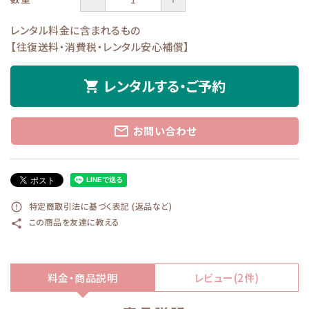
レンタル料金に含まれるもの
【往復送料・消費税・レンタル安心補償】
レンタルする・ご予約
shopping_cart
mail_outline
お問い合わせ
特定商取引法に基づく表記 (返品など)
error_outline
この商品を友達に教える
share
料金・商品説明
レビュー(2件)