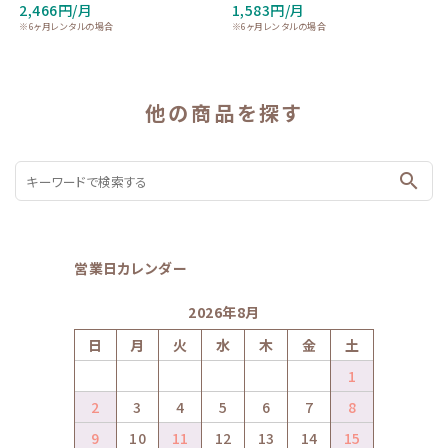
2,466円/月
1,583円/月
※6ヶ月レンタルの場合
※6ヶ月レンタルの場合
他の商品を探す
search
営業日カレンダー
2026年8月
日
月
火
水
木
金
土
1
2
3
4
5
6
7
8
9
10
11
12
13
14
15