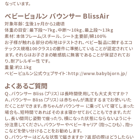
なっています。
ベビービョルン バウンサー BlissAir
対象年齢：生後1ヶ月から2歳頃
体重の目安：最下段～7kg、中断～10kg、最上段～13kg
素材：本体フレーム/スチール、シート主要部/綿100％
お子様が触れる部分の布地はテストされ、ベビー製品に関するエコ
テックス規格100クラス1の要件に準拠していることが認定されてい
ます。それらはお子さまの敏感肌に無害であることが保証されてお
り、耐アレルギー性です。
重量:約2.1kg
ベビービョルン公式ウェブサイト：
http://www.babybjorn.jp/
よくあるご質問
Ｑ、バウンサー Bliss（ブリス）は長時間使用しても大丈夫ですか？
Ａ、バウンサー Bliss（ブリス）は赤ちゃんが満足するまでお使いいた
だくことができます。赤ちゃんがバウンサー に乗っていて寝てしまった
場合も、短時間であればそのまま寝かせておくこともできます。ただ
し、長い間同じ姿勢で座ったり、横になった状態にならないように十
分注意してください。バウンサーやベビーキャリア（抱っこひも）、抱っ
こなどを使い分けることをお勧めします。
Ｑ、バウンサーはどんな状態で届きますか？返却の際はどうしたらい