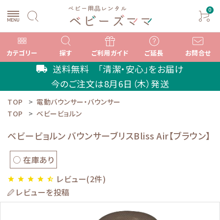
0
カテゴリー
探す
ご利用ガイド
ご延長
お問合せ
送料無料 「清潔・安心」をお届け
local_shipping
今のご注文は
8月6日（木）
発送
TOP
電動バウンサー・バウンサー
search
TOP
ベビービョルン
ベビービョルン バウンサーブリスBliss Air【ブラウン】
ACCOUNT MENU
ようこそ ゲスト 様
○ 在庫あり
レビュー(2件)
star
star
star
star
star_half
meeting_room
person
ログイン
新規会員登録
レビューを投稿
カテゴリーから選ぶ