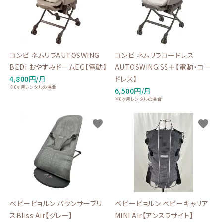
コンビ ネムリラAUTOSWING
コンビ ネムリラコードレス
BEDi おやすみドームEG【電動】
AUTOSWING SS＋【電動・コー
4,800円/月
ドレス】
※6ヶ月レンタルの場合
6,500円/月
※6ヶ月レンタルの場合
favorite
favorite
ベビービョルン バウンサーブリ
ベビービョルン ベビーキャリア
スBliss Air【グレー】
MINI Air【アンスラサイト】