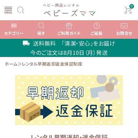
0
カテゴリー
探す
ご利用ガイド
ご延長
お問合せ
送料無料 「清潔・安心」をお届け
local_shipping
今のご注文は
8月10日（月）
発送
ホーム
＞
レンタル早期返却返金保証制度
search
ACCOUNT MENU
ようこそ ゲスト 様
meeting_room
person
ログイン
新規会員登録
カテゴリーから選ぶ
レンタル早期返却・返金保証