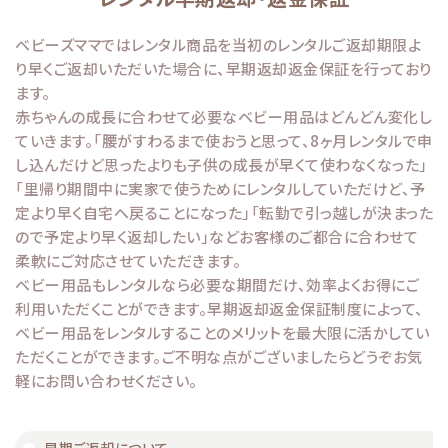
ブランドから選ぶ
ベビーズママではレンタル商品を当初のレンタルご返却期限よ
り早くご返却いただいた場合に、早期返却返金保証を行っており
コンテンツ
ます。
赤ちゃんの成長に合わせて必要なベビー用品はどんどん変化し
INFORMATIOM
ていきます。「腰がすわるまで使おうと思って、8ヶ月レンタルで申
し込んだけど思ったよりも子供の成長が早くて使わなくなった」
ご利用ガイド
「里帰り期間中に実家で使うためにレンタルしていただけど、予
定より早く自宅へ戻ることになった」「転勤で引っ越しが決まった
お問い合わせ
ので予定より早く返却したい」などお客様のご都合に合わせて
特定商取引法表示
柔軟にご対応させていただきます。
ベビー用品もレンタルなら必要な期間だけ、効率よくお得にご
プライバシーポリシー
利用いただくことができます。早期返却返金保証制度によって、
ベビー用品をレンタルすることのメリットを最大限に活かしてい
ただくことができます。ご不明な点がございましたらどうぞお気
軽にお問い合わせください。