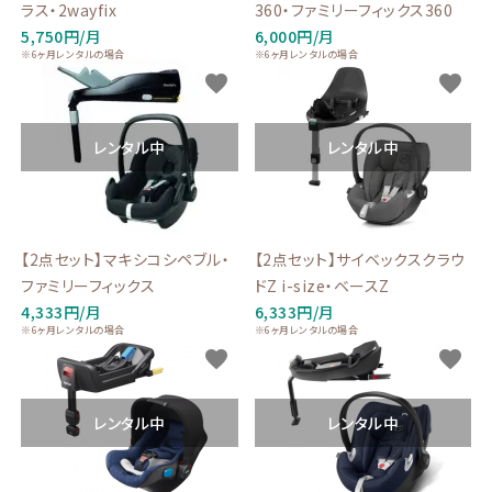
ラス・2wayfix
360・ファミリーフィックス360
5,750円/月
6,000円/月
※6ヶ月レンタルの場合
※6ヶ月レンタルの場合
favorite
favorite
レンタル中
レンタル中
【2点セット】マキシコシペブル・
【2点セット】サイベックスクラウ
ファミリーフィックス
ドZ i-size・ベースZ
4,333円/月
6,333円/月
※6ヶ月レンタルの場合
※6ヶ月レンタルの場合
favorite
favorite
レンタル中
レンタル中