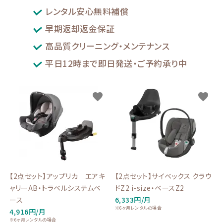
レンタル安心無料補償
ブランドから選ぶ
早期返却返金保証
コンテンツ
高品質クリーニング・メンテナンス
INFORMATIOM
平日12時まで即日発送・ご予約承り中
ご利用ガイド
favorite
favorite
お問い合わせ
特定商取引法表示
プライバシーポリシー
【2点セット】アップリカ エアキ
【2点セット】サイベックス クラウ
ャリーAB・トラベルシステムベ
ドZ2 i-size・ベースZ2
ース
6,333円/月
※6ヶ月レンタルの場合
4,916円/月
※6ヶ月レンタルの場合