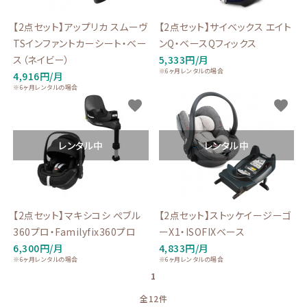
【2点セット】アップリカ スムーヴ
【2点セット】サイベックス エイト
TSインファントカーシート・ベー
ンQ・ベースQフィックス
ス（ネイビー）
5,333円/月
※6ヶ月レンタルの場合
4,916円/月
※6ヶ月レンタルの場合
favorite
favorite
レンタル中
レンタル中
【2点セット】マキシコシ ぺブル
【2点セット】ストッケイージーゴ
360プロ・Familyfix360プロ
ーX1・ISOFIXベース
6,300円/月
4,833円/月
※6ヶ月レンタルの場合
※6ヶ月レンタルの場合
1
全12件