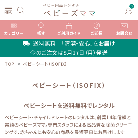
0
カテゴリー
探す
ご利用ガイド
ご延長
お問合せ
送料無料 「清潔・安心」をお届け
local_shipping
今のご注文は
8月17日（月）
発送
TOP
ベビーシート（ISOFIX）
search
ベビーシート（ISOFIX）
ACCOUNT MENU
ようこそ ゲスト 様
ベビーシートを送料無料でレンタル
meeting_room
person
ログイン
新規会員登録
ベビーシート・チャイルドシートのレンタルは、創業14年信頼と
実績のベビーズママ。専門スタッフによる高品質な除菌クリーニ
カテゴリーから選ぶ
ングで、赤ちゃんにも安心の商品を最短翌日にお届けします。