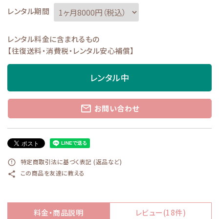
レンタル期間
レンタル料金に含まれるもの
【往復送料・消費税・レンタル安心補償】
レンタル中
mail_outline
お問い合わせ
特定商取引法に基づく表記 (返品など)
error_outline
この商品を友達に教える
share
料金・商品説明
レビュー(18件)