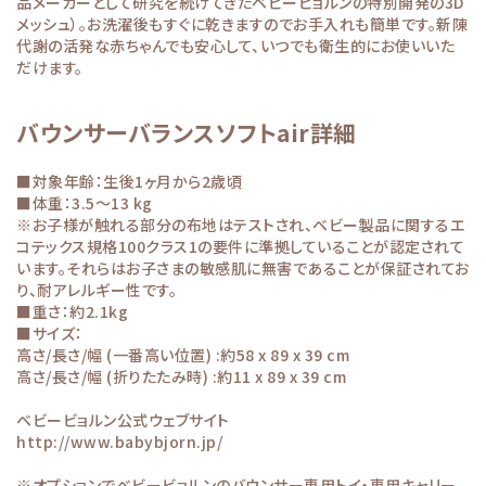
品メーカーとして研究を続けてきたベビービョルンの特別開発の3D
メッシュ）。お洗濯後もすぐに乾きますのでお手入れも簡単です。新陳
代謝の活発な赤ちゃんでも安心して、いつでも衛生的にお使いいた
だけます。
バウンサーバランスソフトair詳細
■対象年齢：生後1ヶ月から2歳頃
■体重：3.5～13 kg
※お子様が触れる部分の布地はテストされ、ベビー製品に関するエ
コテックス規格100クラス1の要件に準拠していることが認定されて
います。それらはお子さまの敏感肌に無害であることが保証されてお
り、耐アレルギー性です。
■重さ：約2.1kg
■サイズ：
高さ/長さ/幅 (一番高い位置) :約58 x 89 x 39 cm
高さ/長さ/幅 (折りたたみ時) :約11 x 89 x 39 cm
ベビービョルン公式ウェブサイト
http://www.babybjorn.jp/
※オプションでベビービョルンのバウンサー専用トイ・専用キャリー