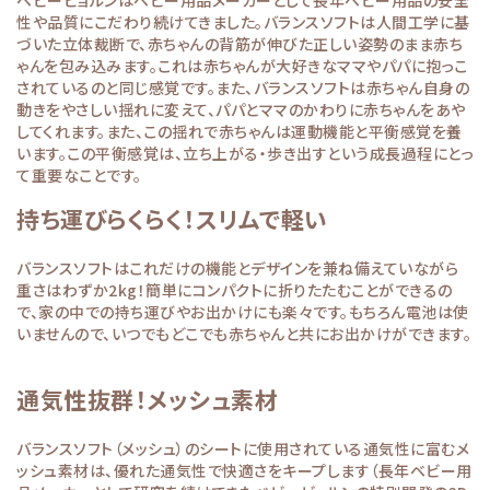
ベビービョルンはベビー用品メーカーとして長年ベビー用品の安全
性や品質にこだわり続けてきました。バランスソフトは人間工学に基
づいた立体裁断で、赤ちゃんの背筋が伸びた正しい姿勢のまま赤ち
ゃんを包み込みます。これは赤ちゃんが大好きなママやパパに抱っこ
されているのと同じ感覚です。また、バランスソフトは赤ちゃん自身の
動きをやさしい揺れに変えて、パパとママのかわりに赤ちゃんをあや
してくれます。また、この揺れで赤ちゃんは運動機能と平衡感覚を養
います。この平衡感覚は、立ち上がる・歩き出すという成長過程にとっ
て重要なことです。
持ち運びらくらく！スリムで軽い
バランスソフトはこれだけの機能とデザインを兼ね備えていながら
重さはわずか2kg！簡単にコンパクトに折りたたむことができるの
で、家の中での持ち運びやお出かけにも楽々です。もちろん電池は使
いませんので、いつでもどこでも赤ちゃんと共にお出かけができます。
通気性抜群！メッシュ素材
バランスソフト（メッシュ）のシートに使用されている通気性に富むメ
ッシュ素材は、優れた通気性で快適さをキープします（長年ベビー用