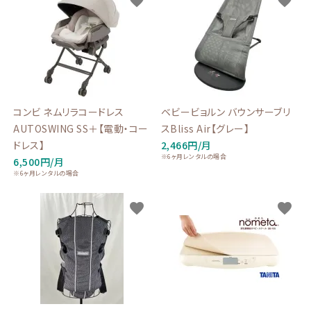
favorite
favorite
コンビ ネムリラコードレス
ベビービョルン バウンサーブリ
AUTOSWING SS＋【電動・コー
スBliss Air【グレー】
ドレス】
2,466円/月
※6ヶ月レンタルの場合
6,500円/月
※6ヶ月レンタルの場合
favorite
favorite