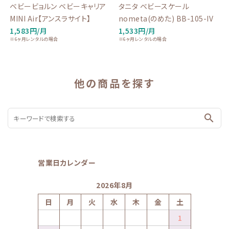
ベビービョルン ベビーキャリア
タニタ ベビースケール
MINI Air【アンスラサイト】
nometa(のめた) BB-105-IV
1,583円/月
1,533円/月
※6ヶ月レンタルの場合
※6ヶ月レンタルの場合
他の商品を探す
search
営業日カレンダー
2026年8月
日
月
火
水
木
金
土
1