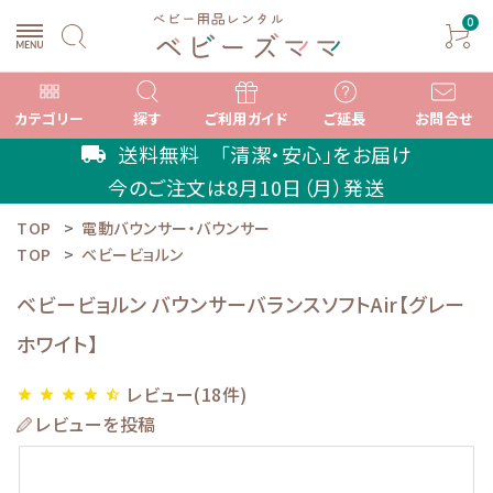
0
カテゴリー
探す
ご利用ガイド
ご延長
お問合せ
送料無料 「清潔・安心」をお届け
local_shipping
今のご注文は
8月10日（月）
発送
TOP
電動バウンサー・バウンサー
search
TOP
ベビービョルン
ベビービョルン バウンサーバランスソフトAir【グレー
ACCOUNT MENU
ホワイト】
ようこそ ゲスト 様
レビュー(18件)
star
star
star
star
star_half
meeting_room
person
ログイン
新規会員登録
レビューを投稿
カテゴリーから選ぶ