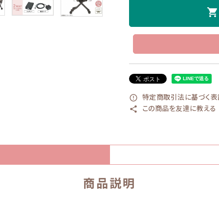
shopping_cart
特定商取引法に基づく表記
error_outline
この商品を友達に教える
share
商品説明