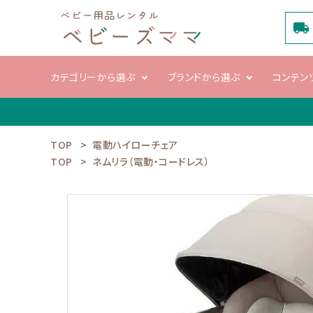
local_shipping
カテゴリーから選ぶ
ブランドから選ぶ
コンテン
TOP
電動ハイローチェア
search
TOP
ネムリラ（電動・コードレス）
電動ハイロー
ベビーカ
チェア
ACCOUNT MENU
ようこそ ゲスト 様
meeting_room
person
ログイン
新規会員登録
カテゴリーから選ぶ