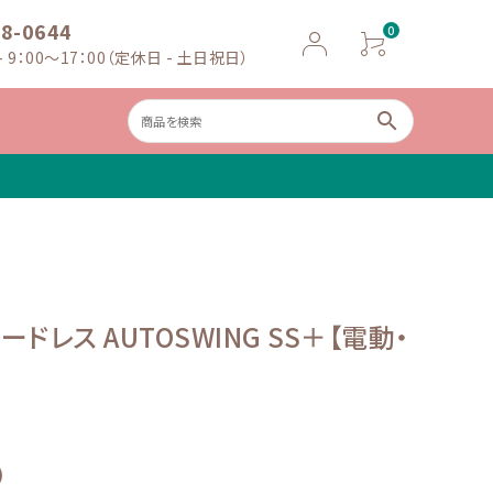
18-0644
0
 9：00～17：00（定休日 - 土日祝日）
search
ャイルドシー
ベビースケー
ト
ル
ドレス AUTOSWING SS＋【電動・
)