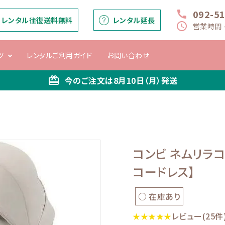
092-5
call
レンタル往復送料無料
レンタル延長
schedule
営業時間 -
ツ
レンタルご利用ガイド
お問い合わせ
card_giftcard
今のご注文は
8月10日（月）
発送
ー
バウンサー・マ
ベビーシート
抱っこひも
ベビーベッド
チ
マルー
コンビ ネムリラコー
コードレス】
○ 在庫あり
レビュー(25件
★★★★★