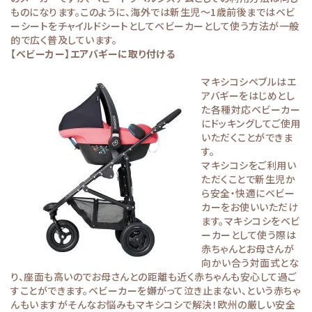
ものになります。このように、海外では新生児～1歳前後まではベビ
ーシートをチャイルドシートとしてベビーカーとして使う方法が一般
的で広く普及しています。
【ベビーカー】エアバギーに取り付ける
マキシコシペブルはエ
アバギーをはじめとし
た各種対応ベビーカー
にドッキングしてご使用
いただくことができま
す。
マキシコシをご利用い
ただくことで新生児か
ら安全・快適にベビー
カーをお使いいただけ
ます。マキシコシをベビ
ーカーとして使う際は
赤ちゃんとお母さんが
向かい合う対面式とな
り、座面も高いのでお母さんとの距離も近く赤ちゃんも安心して過ご
すことができます。ベビーカーを嫌がって泣き止まない、という赤ちゃ
んもいますがそんなお悩みもマキシコシで解決！欧州の厳しい安全