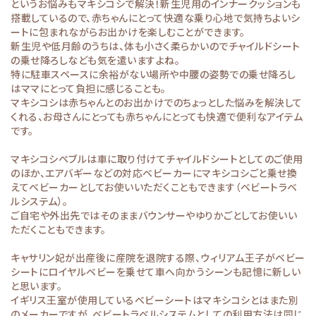
というお悩みもマキシコシで解決！新生児用のインナークッションも
搭載しているので、赤ちゃんにとって快適な乗り心地で気持ちよいシ
ートに包まれながらお出かけを楽しむことができます。
新生児や低月齢のうちは、体も小さく柔らかいのでチャイルドシート
の乗せ降ろしなども気を遣いますよね。
特に駐車スペースに余裕がない場所や中腰の姿勢での乗せ降ろし
はママにとって負担に感じることも。
マキシコシは赤ちゃんとのお出かけでのちょっとした悩みを解決して
くれる、お母さんにとっても赤ちゃんにとっても快適で便利なアイテム
です。
マキシコシペブルは車に取り付けてチャイルドシートとしてのご使用
のほか、エアバギーなどの対応ベビーカーにマキシコシごと乗せ換
えてベビーカーとしてお使いいただくこともできます（ベビートラベ
ルシステム）。
ご自宅や外出先ではそのままバウンサーやゆりかごとしてお使いい
ただくこともできます。
キャサリン妃が出産後に産院を退院する際、ウィリアム王子がベビー
シートにロイヤルベビーを乗せて車へ向かうシーンも記憶に新しい
と思います。
イギリス王室が使用しているベビーシートはマキシコシとはまた別
のメーカーですが、ベビートラベルシステムとしての利用方法は同じ