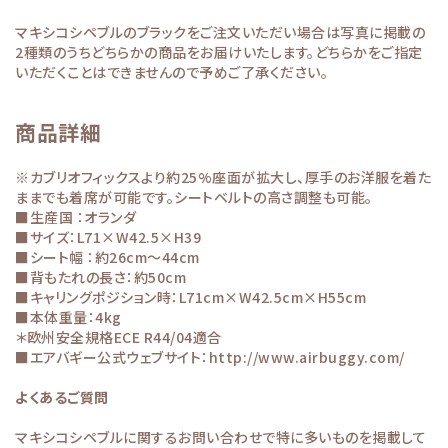
マキシコシペブルのブラックをご注文いただい場合は写真に掲載の
2種類のうちどちらかの商品をお届けいたします。どちらかをご指定
いただくことはできませんので予めご了承ください。
商品詳細
※カブリオフィックスより約25%座面が拡大し、厚手のお洋服を着た
ままでも着席が可能です。シートベルトの高さ調整も可能。
■生産国 ：オランダ
■サイズ：L71×W42.5×H39
■シート幅 ：約26cm～44cm
■背もたれの長さ：約50cm
■キャリングポジション時：L71cm×W42.5cm×H55cm
■本体重量：4kg
＊欧州安全規格ECE R44/04適合
■エアバギー公式ウェブサイト：
http://www.airbuggy.com/
よくあるご質問
マキシコシペブルに関するお問い合わせで特に多いものを掲載して