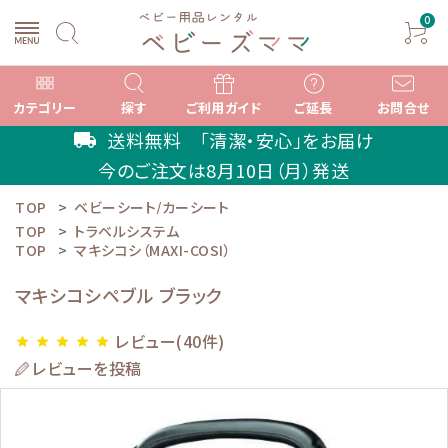
0
カテゴリー
探す
ご利用ガイド
ご延長
お問合せ
送料無料 「清潔・安心」をお届け
local_shipping
今のご注文は
8月10日（月）
発送
TOP
ベビーシート/カーシート
search
TOP
トラベルシステム
TOP
マキシコシ（MAXI-COSI）
マキシコシペブル ブラック
ACCOUNT MENU
ようこそ ゲスト 様
レビュー(40件)
star
star
star
star
star
レビューを投稿
meeting_room
person
ログイン
新規会員登録
カテゴリーから選ぶ