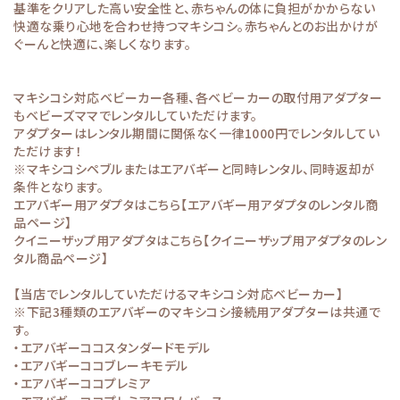
基準をクリアした高い安全性と、赤ちゃんの体に負担がかからない
快適な乗り心地を合わせ持つマキシコシ。赤ちゃんとのお出かけが
ぐーんと快適に、楽しくなります。
マキシコシ対応ベビーカー各種、各ベビーカーの取付用アダプター
もベビーズママでレンタルしていただけます。
アダプターはレンタル期間に関係なく一律1000円でレンタルしてい
ただけます！
※マキシコシペブルまたはエアバギーと同時レンタル、同時返却が
条件となります。
エアバギー用アダプタはこちら
【エアバギー用アダプタのレンタル商
品ページ】
クイニーザップ用アダプタはこちら
【クイニーザップ用アダプタのレン
タル商品ページ】
【当店でレンタルしていただけるマキシコシ対応ベビーカー】
※下記3種類のエアバギーのマキシコシ接続用アダプターは共通で
す。
・エアバギーココスタンダードモデル
・エアバギーココブレーキモデル
・エアバギーココプレミア