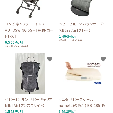
コンビ ネムリラコードレス
ベビービョルン バウンサーブリ
AUTOSWING SS＋【電動・コー
スBliss Air【グレー】
ドレス】
2,466円/月
※6ヶ月レンタルの場合
6,500円/月
※6ヶ月レンタルの場合
favorite
favorite
ベビービョルン ベビーキャリア
タニタ ベビースケール
MINI Air【アンスラサイト】
nometa(のめた) BB-105-IV
1,583円/月
1,533円/月