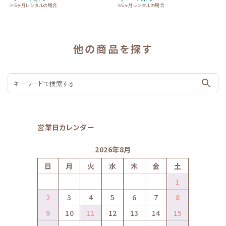
※6ヶ月レンタルの場合
※6ヶ月レンタルの場合
他の商品を探す
search
営業日カレンダー
2026年8月
日
月
火
水
木
金
土
1
2
3
4
5
6
7
8
9
10
11
12
13
14
15