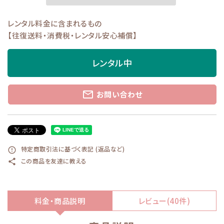
レンタル料金に含まれるもの
【往復送料・消費税・レンタル安心補償】
レンタル中
mail_outline
お問い合わせ
特定商取引法に基づく表記 (返品など)
error_outline
この商品を友達に教える
share
料金・商品説明
レビュー(40件)