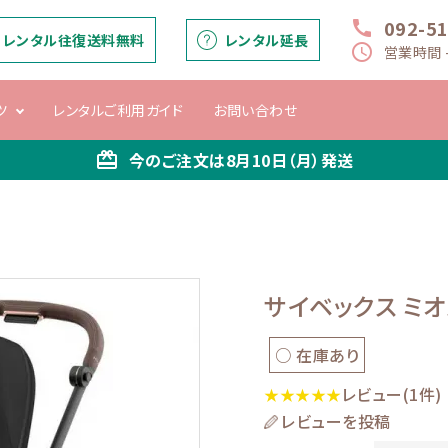
092-5
call
レンタル往復送料無料
レンタル延長
schedule
営業時間 -
ツ
レンタルご利用ガイド
お問い合わせ
card_giftcard
今のご注文は
8月10日（月）
発送
ー
バウンサー・マ
ベビーシート
抱っこひも
ベビーベッド
チ
マルー
サイベックス ミオ
○ 在庫あり
レビュー(1件)
★★★★★
レビューを投稿