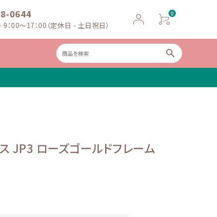
18-0644
0
 9：00～17：00（定休日 - 土日祝日）
search
ャイルドシー
ベビースケー
ト
ル
ス JP3 ローズゴールドフレーム