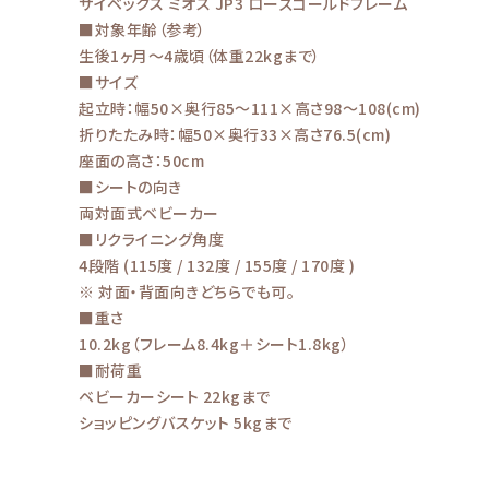
サイベックス ミオス JP3 ローズゴールドフレーム
■対象年齢（参考）
生後1ヶ月～4歳頃（体重22kgまで）
■サイズ
起立時：幅50×奥行85～111×高さ98～108(cm)
折りたたみ時：幅50×奥行33×高さ76.5(cm)
座面の高さ：50cm
■シートの向き
両対面式ベビーカー
■リクライニング角度
4段階 (115度 / 132度 / 155度 / 170度 )
※ 対面・背面向きどちらでも可。
■重さ
10.2kg（フレーム8.4kg＋シート1.8kg）
■耐荷重
ベビーカーシート 22kgまで
ショッピングバスケット 5kgまで