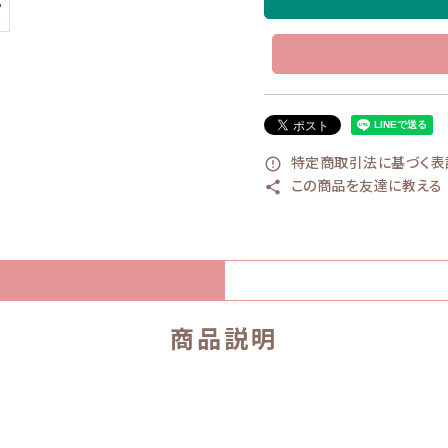
特定商取引法に基づく表記
error_outline
この商品を友達に教える
share
商品説明