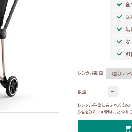
全
送
無
安
即
レンタル期間
－
数量
レンタル料金に含まれるもの
【往復送料・消費税・レンタル
shopping_cart