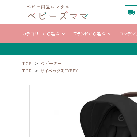
local_shipping
カテゴリーから選ぶ
ブランドから選ぶ
コンテン
TOP
ベビーカー
search
TOP
サイベックスCYBEX
電動ハイロー
ベビーカ
チェア
ACCOUNT MENU
ようこそ ゲスト 様
meeting_room
person
ログイン
新規会員登録
カテゴリーから選ぶ