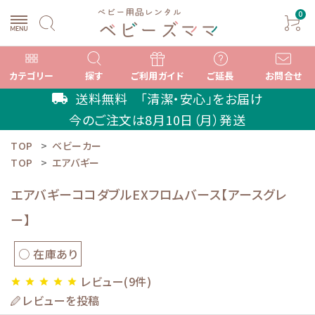
0
カテゴリー
探す
ご利用ガイド
ご延長
お問合せ
送料無料 「清潔・安心」をお届け
local_shipping
今のご注文は
8月10日（月）
発送
TOP
ベビーカー
search
TOP
エアバギー
エアバギーココダブルEXフロムバース【アースグレ
ACCOUNT MENU
ー】
ようこそ ゲスト 様
○ 在庫あり
meeting_room
person
ログイン
新規会員登録
レビュー(9件)
star
star
star
star
star
カテゴリーから選ぶ
レビューを投稿