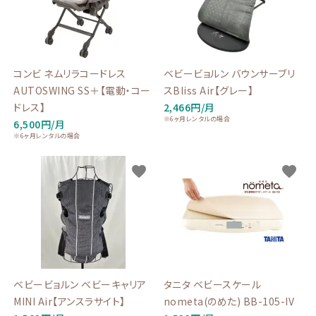
コンビ ネムリラコードレス
ベビービョルン バウンサーブリ
AUTOSWING SS＋【電動・コー
スBliss Air【グレー】
ドレス】
2,466円/月
※6ヶ月レンタルの場合
6,500円/月
※6ヶ月レンタルの場合
favorite
favorite
ベビービョルン ベビーキャリア
タニタ ベビースケール
MINI Air【アンスラサイト】
nometa(のめた) BB-105-IV