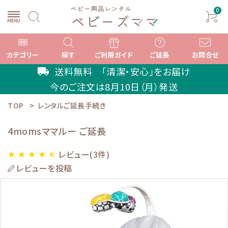
0
カテゴリー
探す
ご利用ガイド
ご延長
お問合せ
送料無料 「清潔・安心」をお届け
local_shipping
今のご注文は
8月10日（月）
発送
TOP
レンタルご延長手続き
search
4momsママルー ご延長
ACCOUNT MENU
レビュー(3件)
star
star
star
star
star_half
ようこそ ゲスト 様
レビューを投稿
meeting_room
person
ログイン
新規会員登録
カテゴリーから選ぶ