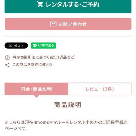
レンタルする・ご予約
shopping_cart
mail_outline
お問い合わせ
特定商取引法に基づく表記 (返品など)
error_outline
この商品を友達に教える
share
料金・商品説明
レビュー(3件)
商品説明
※こちらは現在4momsママルーをレンタル中の方のご延長手続き
ページです。