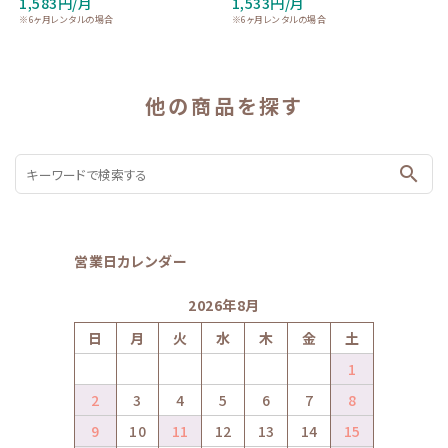
1,583円/月
1,533円/月
※6ヶ月レンタルの場合
※6ヶ月レンタルの場合
他の商品を探す
search
営業日カレンダー
2026年8月
日
月
火
水
木
金
土
1
2
3
4
5
6
7
8
9
10
11
12
13
14
15