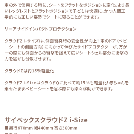
車の外で使用する時に、シートをフラットなポジションに変化。より長
いレッグレストとフラットポジションで子どもは快適に、かつ人間工
学的にも正しい姿勢でシートに寝ることができます。
リニアサイドインパクトプロテクション
クラウドZ i-サイズは、側面衝突時の安全性が向上！ 車のドア（ベビ
ーシートの側面方向）に向かって伸びたサイドプロテクターが、万が
一の際にも側面からの衝撃を捉えて広いシートシェル部分に衝撃の
力を逃がし分散させます。
クラウドZは約15％軽量化
クラウドZ i-SizeはクラウドQに比べて約15％も軽量化！赤ちゃんを
乗せたままベビーシートを運ぶ際にも楽々移動ができます。
サイベックスクラウドZ i-Size
■奥行670mm 幅440mm 高さ380mm