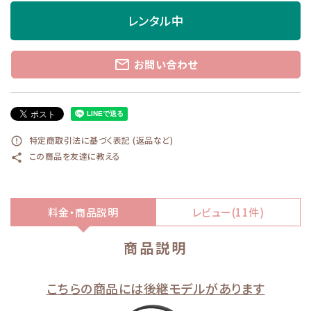
レンタル中
mail_outline
お問い合わせ
特定商取引法に基づく表記 (返品など)
error_outline
この商品を友達に教える
share
料金・商品説明
レビュー(11件)
商品説明
こちらの商品には後継モデルがあります