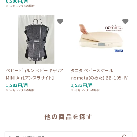
6,500円/月
※6ヶ月レンタルの場合
favorite
favorite
ベビービョルン ベビーキャリア
タニタ ベビースケール
MINI Air【アンスラサイト】
nometa(のめた) BB-105-IV
1,583円/月
1,533円/月
※6ヶ月レンタルの場合
※6ヶ月レンタルの場合
他の商品を探す