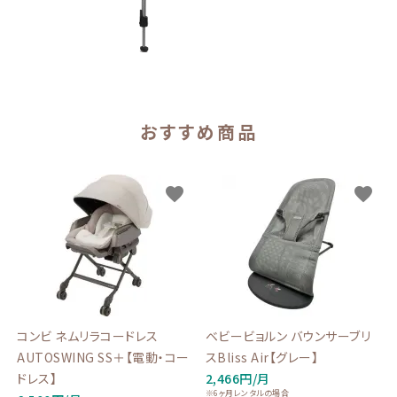
おすすめ商品
favorite
favorite
コンビ ネムリラコードレス
ベビービョルン バウンサーブリ
AUTOSWING SS＋【電動・コー
スBliss Air【グレー】
ドレス】
2,466円/月
※6ヶ月レンタルの場合