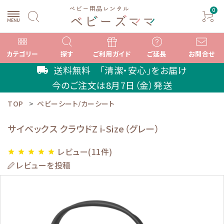
0
カテゴリー
探す
ご利用ガイド
ご延長
お問合せ
送料無料 「清潔・安心」をお届け
local_shipping
今のご注文は
8月7日（金）
発送
TOP
ベビーシート/カーシート
search
サイベックス クラウドZ i-Size（グレー）
ACCOUNT MENU
レビュー(11件)
star
star
star
star
star
ようこそ ゲスト 様
レビューを投稿
meeting_room
person
ログイン
新規会員登録
カテゴリーから選ぶ