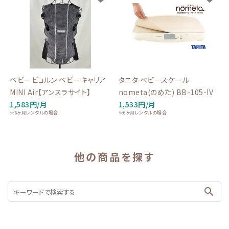
ベビービョルン ベビーキャリア
タニタ ベビースケール
MINI Air【アンスラサイト】
nometa(のめた) BB-105-IV
1,583円/月
1,533円/月
※6ヶ月レンタルの場合
※6ヶ月レンタルの場合
他の商品を探す
search