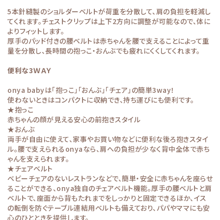
5本針縫製のショルダーベルトが荷重を分散して、肩の負担を軽減し
てくれます。チェストクリップは上下2方向に調整が可能なので、体に
よりフィットします。
厚手のパッド付きの腰ベルトは赤ちゃんを腰で支えることによって重
量を分散し、長時間の抱っこ・おんぶでも疲れにくくしてくれます。
便利な3ＷＡＹ
onya babyは「抱っこ」「おんぶ」「チェア」の簡単3way！
使わないときはコンパクトに収納でき、持ち運びにも便利です。
★抱っこ
赤ちゃんの顔が見える安心の前抱きスタイル
★おんぶ
両手が自由に使えて、家事やお買い物などに便利な後ろ抱きスタイ
ル。腰で支えられるonyaなら、肩への負担が少なく背中全体で赤ち
ゃんを支えられます。
★チェアベルト
ベビーチェアのないレストランなどで、簡単・安全に赤ちゃんを座らせ
ることができる、onya独自のチェアベルト機能。厚手の腰ベルトと肩
ベルトで、座面から背もたれまでをしっかりと固定できるほか、イス
の転倒を防ぐテーブル連結用ベルトも備えており、パパやママにも安
心のひとときを提供します。