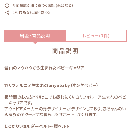
特定商取引法に基づく表記 (返品など)
error_outline
この商品を友達に教える
share
料金・商品説明
レビュー(0件)
商品説明
登山のノウハウから生まれたベビーキャリア
カリフォルニア生まれのonyababy（オンヤベビー）
長時間のおんぶや抱っこでも疲れにくいカリフォルニア生まれのベビ
ーキャリアです。
アウトドアメーカーの元デザイナーがデザインしており、赤ちゃんのい
る家族のアクティブな暮らしをサポートしてくれます。
しっかりショルダーベルト・腰ベルト