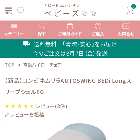
0
カテゴリー
探す
ご利用ガイド
ご延長
お問合せ
送料無料 「清潔・安心」をお届け
local_shipping
今のご注文は
8月7日（金）
発送
TOP
電動ハイローチェア
search
【新品】コンビ ネムリラAUTOSWING BEDi Longス
リープシェルEG
ACCOUNT MENU
ようこそ ゲスト 様
レビュー(8件)
star
star
star
star
star_half
レビューを投稿
meeting_room
person
ログイン
新規会員登録
カテゴリーから選ぶ