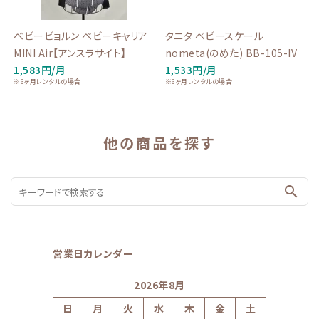
ベビービョルン ベビーキャリア
タニタ ベビースケール
MINI Air【アンスラサイト】
nometa(のめた) BB-105-IV
1,583円/月
1,533円/月
※6ヶ月レンタルの場合
※6ヶ月レンタルの場合
他の商品を探す
search
営業日カレンダー
2026年8月
日
月
火
水
木
金
土