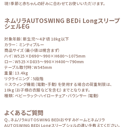
現！季節と赤ちゃんの好みに合わせてお使いいただけます。
ネムリラAUTOSWING BEDi Longスリープ
シェルEG
対象年齢：新生児～4才頃 18kg以下
カラー： ミンティブルー
商品サイズ（最小値は幌含まず）
ハイ：W525×D690～990×H680～1075mm
ロー：W525×D835～990×H400～790mm
テーブル取付時：W545mm
重量：13.4kg
リクライニング ：5段階
※スウィング機能（電動・手動）を使用する場合の荷重制限は、
10kg（お子様の衣服などを含む）までとなります。
種類：ベビーラック・ハイローチェア・バウンサー（電動）
よくあるご質問
Ｑ、ネムリラAUTOSWING BEDiおやすみドームとネムリラ
AUTOSWING BEDi Longスリープシェルの違いを教えてください。