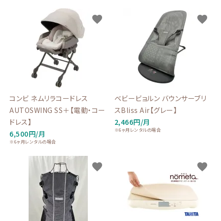
favorite
favorite
コンビ ネムリラコードレス
ベビービョルン バウンサーブリ
AUTOSWING SS＋【電動・コー
スBliss Air【グレー】
ドレス】
2,466円/月
※6ヶ月レンタルの場合
6,500円/月
※6ヶ月レンタルの場合
favorite
favorite