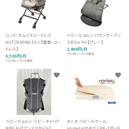
コンビ ネムリラコードレス
ベビービョルン バウンサーブリ
AUTOSWING SS＋【電動・コー
スBliss Air【グレー】
ドレス】
2,466円/月
※6ヶ月レンタルの場合
6,500円/月
※6ヶ月レンタルの場合
favorite
favorite
ベビービョルン ベビーキャリア
タニタ ベビースケール
MINI Air【アンスラサイト】
nometa(のめた) BB-105-IV