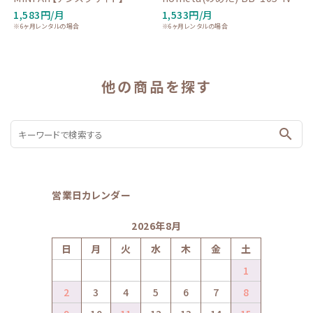
1,583円/月
1,533円/月
※6ヶ月レンタルの場合
※6ヶ月レンタルの場合
他の商品を探す
search
営業日カレンダー
2026年8月
日
月
火
水
木
金
土
1
2
3
4
5
6
7
8