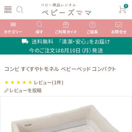
0
カテゴリー
探す
ご利用ガイド
ご延長
お問合せ
送料無料 「清潔・安心」をお届け
local_shipping
今のご注文は
8月10日（月）
発送
search
コンビ すくすやトモネル ベビーベッド コンパクト
レビュー(1件)
star
star
star
star
star
ACCOUNT MENU
レビューを投稿
ようこそ ゲスト 様
meeting_room
person
ログイン
新規会員登録
カテゴリーから選ぶ