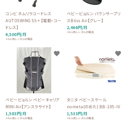
コンビ ネムリラコードレス
ベビービョルン バウンサーブリ
AUTOSWING SS＋【電動・コー
スBliss Air【グレー】
ドレス】
2,466円/月
※6ヶ月レンタルの場合
6,500円/月
※6ヶ月レンタルの場合
favorite
favorite
ベビービョルン ベビーキャリア
タニタ ベビースケール
MINI Air【アンスラサイト】
nometa(のめた) BB-105-IV
1,583円/月
1,533円/月
※6ヶ月レンタルの場合
※6ヶ月レンタルの場合