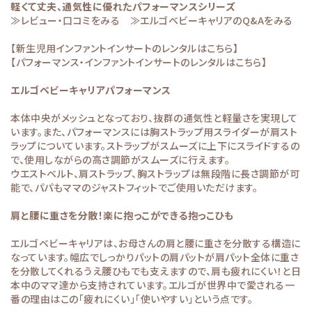
軽くて丈夫、通気性に優れたパフォーマンスシリーズ
≫レビュー・口コミをみる
≫エルゴベビーキャリアのQ&Aをみる
【新生児用インファントインサートのレンタルはこちら】
【パフォーマンス・インファントインサートのレンタルはこちら】
エルゴベビーキャリアパフォーマンス
本体中央がメッシュとなっており、抜群の通気性と軽量さを実現して
います。また、パフォーマンスには胸ストラップ用スライダーが肩スト
ラップについています。ストラップがスムーズに上下にスライドするの
で、使用しながらの高さ調節がスムーズに行えます。
ウエストベルト、肩ストラップ、胸ストラップは無段階に長さ調節が可
能で、パパもママのジャストフィットでご使用いただけます。
肩と腰に重さを分散！楽に抱っこができる抱っこひも
エルゴベビーキャリアは、お母さんの肩と腰に重さを分散する構造に
なっています。幅広でしっかりパットの肩パットが肩パット全体に重さ
を分散してくれるうえ腰ひもでも支えますので、肩も疲れにくい！と日
本中のママ達から支持されています。エルゴが世界中で愛される一
番の理由はこの「疲れにくい」「使いやすい」という点です。