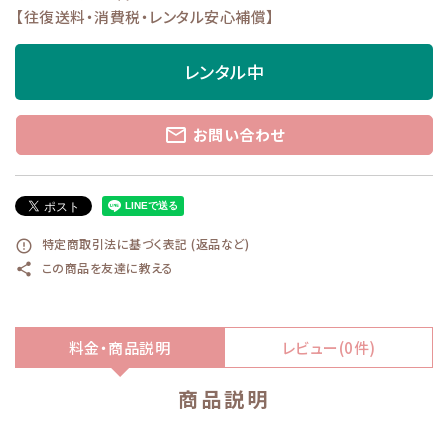
【往復送料・消費税・レンタル安心補償】
レンタル中
mail_outline
お問い合わせ
特定商取引法に基づく表記 (返品など)
error_outline
この商品を友達に教える
share
料金・商品説明
レビュー(0件)
商品説明