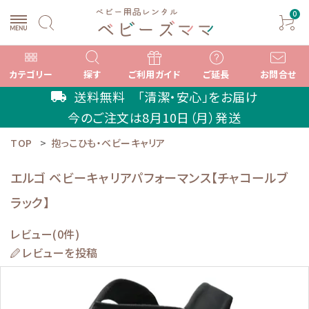
0
カテゴリー
探す
ご利用ガイド
ご延長
お問合せ
送料無料 「清潔・安心」をお届け
local_shipping
今のご注文は
8月10日（月）
発送
TOP
抱っこひも・ベビーキャリア
search
エルゴ ベビーキャリアパフォーマンス【チャコールブ
ラック】
ACCOUNT MENU
ようこそ ゲスト 様
レビュー(0件)
レビューを投稿
meeting_room
person
ログイン
新規会員登録
カテゴリーから選ぶ