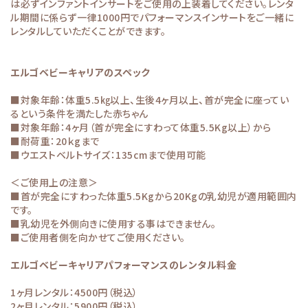
は必ずインファントインサートをご使用の上装着してください。レンタ
ル期間に係らず一律1000円でパフォーマンスインサートをご一緒に
レンタルしていただくことができます。
エルゴベビーキャリアのスペック
■対象年齢：体重5.5㎏以上、生後4ヶ月以上、首が完全に座ってい
るという条件を満たした赤ちゃん
■対象年齢：4ヶ月（首が完全にすわって体重5.5Kg以上）から
■耐荷重：20ｋgまで
■ウエストベルトサイズ：135cmまで使用可能
＜ご使用上の注意＞
■首が完全にすわった体重5.5Kgから20Kgの乳幼児が適用範囲内
です。
■乳幼児を外側向きに使用する事はできません。
■ご使用者側を向かせてご使用ください。
エルゴベビーキャリアパフォーマンスのレンタル料金
1ヶ月レンタル：4500円（税込）
2ヶ月レンタル：5900円（税込）