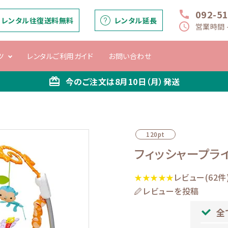
092-5
call
レンタル往復送料無料
レンタル延長
schedule
営業時間 -
ツ
レンタルご利用ガイド
お問い合わせ
card_giftcard
今のご注文は
8月10日（月）
発送
120pt
ー
バウンサー・マ
ベビーシート
抱っこひも
ベビーベッド
チ
マルー
フィッシャープライ
レビュー(62件
★★★★★
レビューを投稿
全