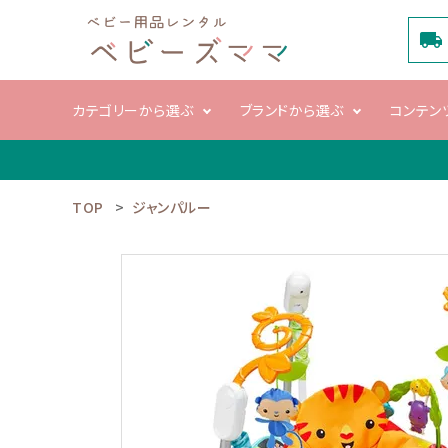
local_shipping
カテゴリーから選ぶ
ブランドから選ぶ
コンテン
TOP
ジャンパルー
search
電動ハイロー
ベビーカ
チェア
ACCOUNT MENU
ようこそ ゲスト 様
meeting_room
person
ログイン
新規会員登録
カテゴリーから選ぶ