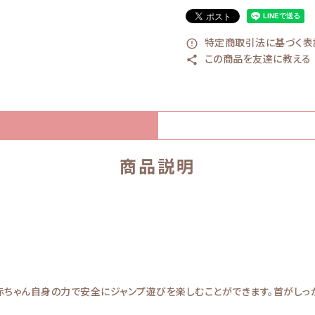
特定商取引法に基づく表記
error_outline
この商品を友達に教える
share
商品説明
、赤ちゃん自身の力で安全にジャンプ遊びを楽しむことができます。首がし