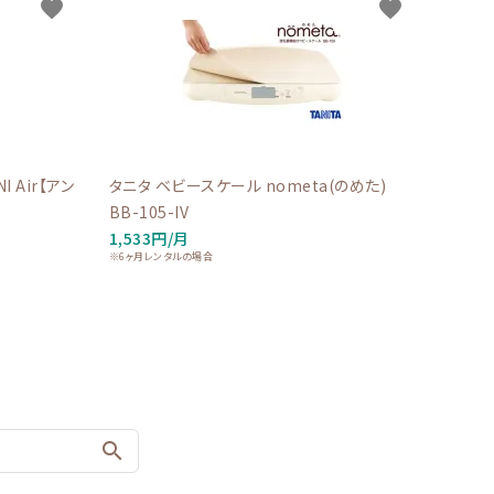
favorite
favorite
 Air【アン
タニタ ベビースケール nometa(のめた)
BB-105-IV
1,533円/月
※6ヶ月レンタルの場合
search