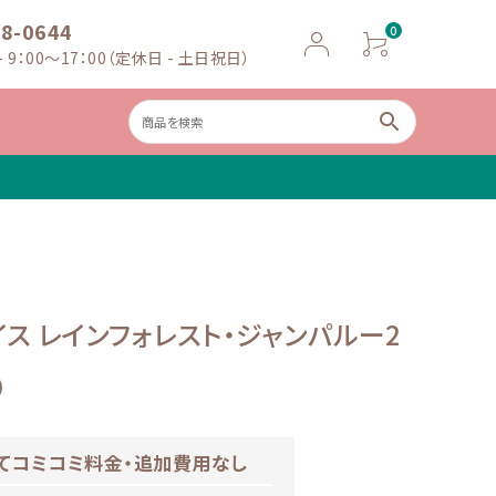
18-0644
0
 9：00～17：00（定休日 - 土日祝日）
search
ャイルドシー
ベビースケー
ト
ル
ス レインフォレスト・ジャンパルー2
)
てコミコミ料金・追加費用なし