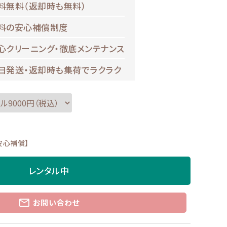
料無料（返却時も無料）
料の安心補償制度
心クリーニング・徹底メンテナンス
日発送・返却時も集荷でラクラク
安心補償】
レンタル中
mail_outline
お問い合わせ