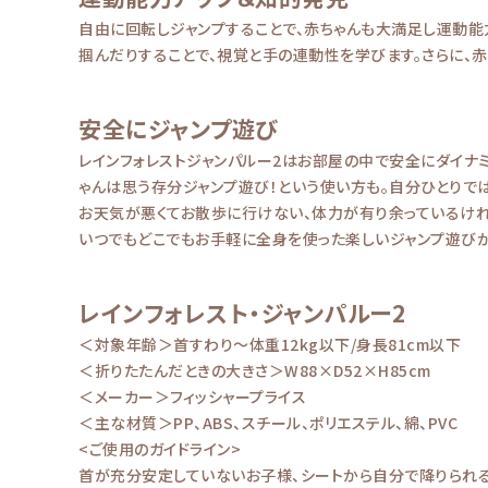
自由に回転しジャンプすることで、赤ちゃんも大満足し運動能力
掴んだりすることで、視覚と手の連動性を学びます。さらに、
安全にジャンプ遊び
レインフォレストジャンパルー2はお部屋の中で安全にダイナ
ゃんは思う存分ジャンプ遊び！という使い方も。自分ひとりで
お天気が悪くてお散歩に行けない、体力が有り余っているけれ
いつでもどこでもお手軽に全身を使った楽しいジャンプ遊びが
レインフォレスト・ジャンパルー2
＜対象年齢＞首すわり～体重12kg以下/身長81cm以下
＜折りたたんだときの大きさ＞W88×D52×H85cm
＜メーカー＞フィッシャープライス
＜主な材質＞PP、ABS、スチール、ポリエステル、綿、PVC
<ご使用のガイドライン>
首が充分安定していないお子様、シートから自分で降りられる