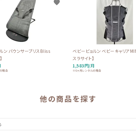
favorite
ン バウンサーブリスBliss
ベビービョルン ベビーキャリアMINI
】
スラサイト】
月
1,583円/月
ルの場合
※6ヶ月レンタルの場合
他の商品を探す