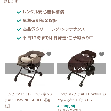
けします。
ブランドから選ぶ
レンタル安心無料補償
コンテンツ
早期返却返金保証
高品質クリーニング・メンテナンス
INFORMATIOM
平日12時まで即日発送・ご予約承り中
ご利用ガイド
お問い合わせ
favorite
favorite
特定商取引法表示
レンタル中
レンタル中
プライバシーポリシー
コンビ ホワイトレーベル ネムリ
コンビ ネムリラAUTOSWINGお
ラAUTOSWING BEDi EG【電
やすみダッコプラスEG
動】
4,500円/月
※6ヶ月レンタルの場合