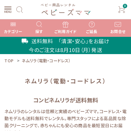
0
カテゴリー
探す
ご利用ガイド
ご延長
お問合せ
送料無料 「清潔・安心」をお届け
local_shipping
今のご注文は
8月10日（月）
発送
TOP
ネムリラ（電動・コードレス）
search
ネムリラ（電動・コードレス）
ACCOUNT MENU
ようこそ ゲスト 様
コンビネムリラが送料無料
meeting_room
person
ログイン
新規会員登録
ネムリラのレンタルは信頼と実績のベビーズママ。コードレス・電
動モデルも送料無料でレンタル。専門スタッフによる高品質な除
カテゴリーから選ぶ
菌クリーニングで、赤ちゃんにも安心の商品を最短翌日にお届