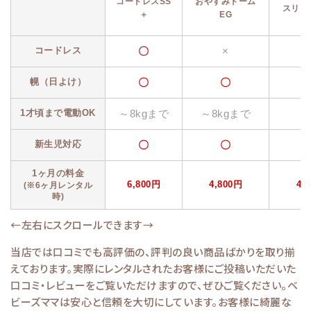
コードレスSS
おやすみドーム
スリー
＋
EG
〇
×
コードレス
〇
〇
幌（日よけ）
～8kgまで
～8kgまで
1才頃まで電動OK
〇
〇
新生児対応
1ヶ月の料金
6,800円
4,800円
4,
(※6ヶ月レンタル
時)
←左右にスクロールできます→
当店では口コミでも高評価の、評判の良い商品ばかりを取り揃
えております。実際にレンタルされたお客様にご投稿いただいた
口コミ・レビューをご覧いただけますので、ぜひご覧ください。ベ
ビーズママは安心と信頼を大切にしています。お客様に綺麗な