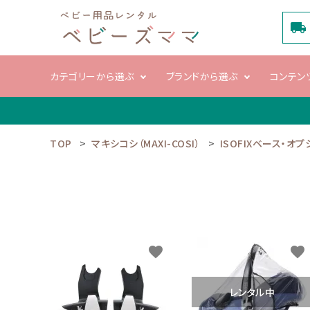
local_shipping
カテゴリーから選ぶ
ブランドから選ぶ
コンテン
TOP
マキシコシ（MAXI-COSI）
ISOFIXベース・オプ
search
電動ハイロー
ベビーカ
チェア
ACCOUNT MENU
ようこそ ゲスト 様
meeting_room
person
favorite
favorite
ログイン
新規会員登録
カテゴリーから選ぶ
レンタル中