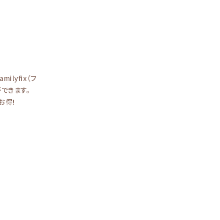
lyfix（フ
ができます。
お得！