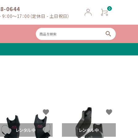
18-0644
0
 9：00～17：00（定休日 - 土日祝日）
search
ャイルドシー
ベビースケー
ト
ル
favorite
favorite
レンタル中
レンタル中