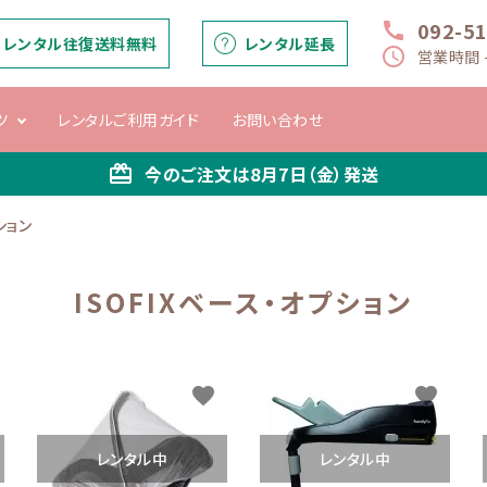
092-5
call
レンタル往復送料無料
レンタル延長
schedule
営業時間 -
ツ
レンタルご利用ガイド
お問い合わせ
card_giftcard
今のご注文は
8月7日（金）
発送
ション
ー
バウンサー・マ
ベビーシート
抱っこひも
ベビーベッド
チ
ISOFIXベース・オプション
マルー
favorite
favorite
レンタル中
レンタル中