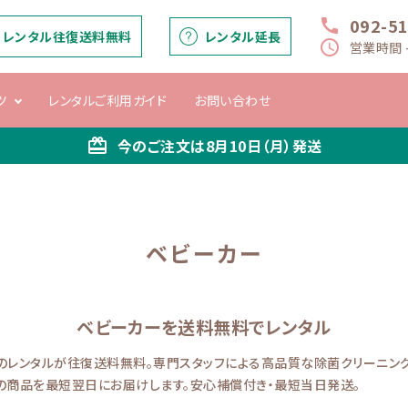
092-5
call
レンタル往復送料無料
レンタル延長
schedule
営業時間 -
ツ
レンタルご利用ガイド
お問い合わせ
card_giftcard
今のご注文は
8月10日（月）
発送
ー
バウンサー・マ
ベビーシート
抱っこひも
ベビーベッド
チ
ベビーカー
マルー
ベビーカーを送料無料でレンタル
のレンタルが往復送料無料。専門スタッフによる高品質な除菌クリーニング
の商品を最短翌日にお届けします。安心補償付き・最短当日発送。