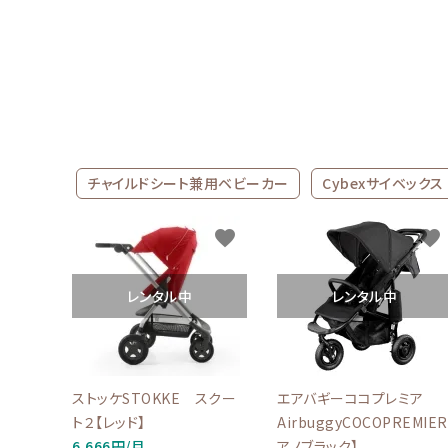
ブランドから選ぶ
コンテンツ
INFORMATIOM
ご利用ガイド
チャイルドシート兼用ベビーカー
Cybexサイベックス
お問い合わせ
favorite
favorite
特定商取引法表示
プライバシーポリシー
レンタル中
レンタル中
ストッケSTOKKE スクー
エアバギーココプレミア
ト２【レッド】
AirbuggyCOCOPREMIE
6,666円/月
アノブラック】