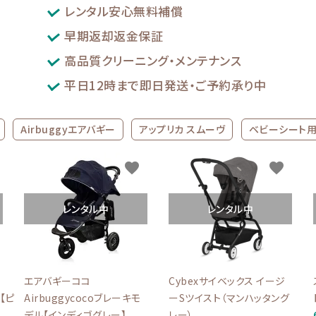
レンタル安心無料補償
早期返却返金保証
高品質クリーニング・メンテナンス
平日12時まで即日発送・ご予約承り中
Airbuggyエアバギー
アップリカ スムーヴ
ベビーシート
favorite
favorite
レンタル中
レンタル中
エアバギーココ
Cybexサイベックス イージ
R【ピ
Airbuggycocoブレーキモ
ーSツイスト（マンハッタング
デル【インディゴグレー】
レー）