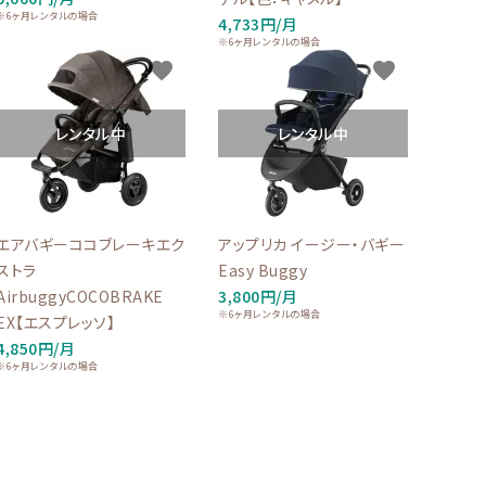
※6ヶ月レンタルの場合
4,733円/月
※6ヶ月レンタルの場合
favorite
favorite
レンタル中
レンタル中
エアバギーココブレーキエク
アップリカ イージー・バギー
ストラ
Easy Buggy
AirbuggyCOCOBRAKE
3,800円/月
※6ヶ月レンタルの場合
EX【エスプレッソ】
4,850円/月
※6ヶ月レンタルの場合