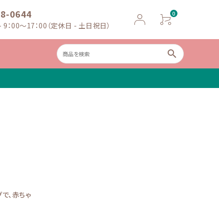
18-0644
0
 9：00～17：00（定休日 - 土日祝日）
search
ャイルドシー
ベビースケー
ト
ル
で、赤ちゃ