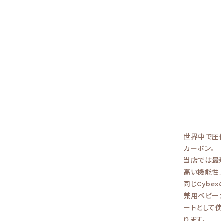
世界中で圧
カーボン。
当店では最新
高い機能性」
同じCybe
兼用ベビー
ートとして
ります。