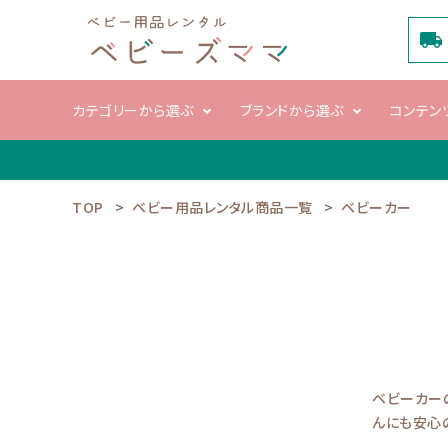
local_shipping
カテゴリーから選ぶ
ブランドから選ぶ
コンテン
TOP
ベビー用品レンタル商品一覧
ベビーカー
search
電動ハイロー
ベビーカ
チェア
ACCOUNT MENU
ようこそ ゲスト 様
meeting_room
person
ログイン
新規会員登録
ベビーカー
カテゴリーから選ぶ
んにも安心