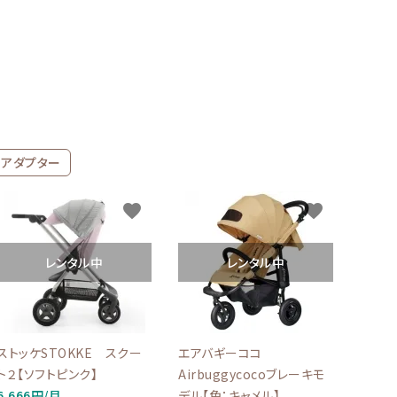
用アダプター
favorite
favorite
レンタル中
レンタル中
ストッケSTOKKE スクー
エアバギーココ
ト２【ソフトピンク】
Airbuggycocoブレーキモ
6,666円/月
デル【色：キャメル】